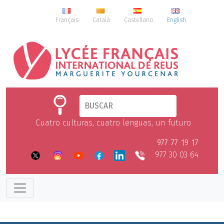
Français
Català
Castellano
English
Cuatro culturas, cuatro lenguas, un futuro
977 77 19 17
977 30 03 64