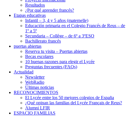
Resultados
¿Por qué aprender francés?
Etapas educativas
Infantil – 3, 4 y 5 años (maternelle)
Educación primaria en el Colegio Francés de Reus – de
1º a 5º
Secundaria – Collège – de 6º a 3ºESO
Bachillerato francés
puertas abiertas
Reserva tu visita – Puertas abiertas
Becas escolares
10 buenas razones para elegir el Lycée
Preguntas frecuentes (FAQs)
Actualidad
Newsletter
WebRadio
Últimas noticias
RECONOCIMIENTOS
El Lycée entre los 50 mejores colegios de España
¿Qué opinan las familias del Lycée Français de Reus?
Alumni LFIR
ESPACIO FAMILIAS