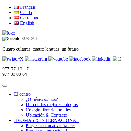
Français
Català
Castellano
English
Cuatro culturas, cuatro lenguas, un futuro
977 77 19 17
977 30 03 64
El centro
¿Quiénes somos?
Uno de los mejores colegios
Colegio libre de móviles
Ubicación & Contacto
IDIOMAS & INTERNACIONAL
Proyecto educativo francés
Proyecto internacional