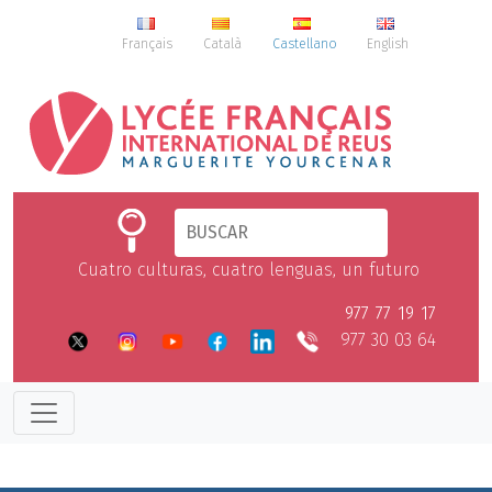
Français
Català
Castellano
English
Cuatro culturas, cuatro lenguas, un futuro
977 77 19 17
977 30 03 64