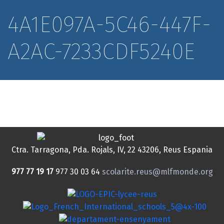
4A1E097A-5C46-447F-
A2AC-7233CDF5240E
Ctra. Tarragona, Pda. Rojals, IV, 22
43206, Reus
Espania
977 77 19 17
977 30 03 64
scolarite.reus@mlfmonde.org