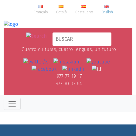
Français
Català
Castellano
English
Cuatro culturas, cuatro lenguas, un futuro
977 77 19 17
977 30 03 64