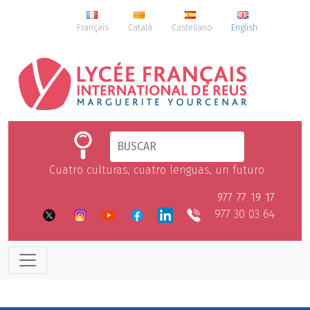
Français
Català
Castellano
English
Cuatro culturas, cuatro lenguas, un futuro
977 77 19 17
977 30 03 64