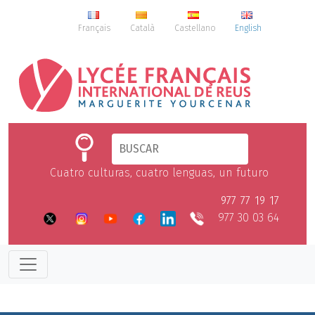
Français
Català
Castellano
English
Cuatro culturas, cuatro lenguas, un futuro
977 77 19 17
977 30 03 64