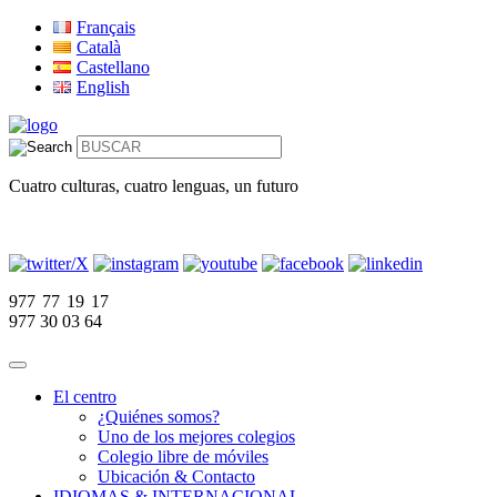
Français
Català
Castellano
English
Cuatro culturas, cuatro lenguas, un futuro
977 77 19 17
977 30 03 64
El centro
¿Quiénes somos?
Uno de los mejores colegios
Colegio libre de móviles
Ubicación & Contacto
IDIOMAS & INTERNACIONAL