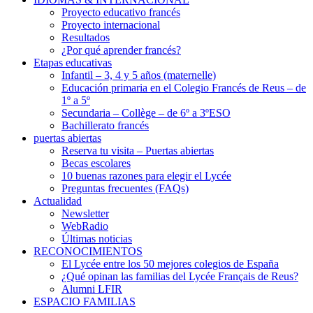
Proyecto educativo francés
Proyecto internacional
Resultados
¿Por qué aprender francés?
Etapas educativas
Infantil – 3, 4 y 5 años (maternelle)
Educación primaria en el Colegio Francés de Reus – de
1º a 5º
Secundaria – Collège – de 6º a 3ºESO
Bachillerato francés
puertas abiertas
Reserva tu visita – Puertas abiertas
Becas escolares
10 buenas razones para elegir el Lycée
Preguntas frecuentes (FAQs)
Actualidad
Newsletter
WebRadio
Últimas noticias
RECONOCIMIENTOS
El Lycée entre los 50 mejores colegios de España
¿Qué opinan las familias del Lycée Français de Reus?
Alumni LFIR
ESPACIO FAMILIAS