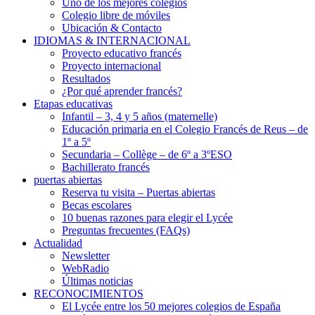
Uno de los mejores colegios
Colegio libre de móviles
Ubicación & Contacto
IDIOMAS & INTERNACIONAL
Proyecto educativo francés
Proyecto internacional
Resultados
¿Por qué aprender francés?
Etapas educativas
Infantil – 3, 4 y 5 años (maternelle)
Educación primaria en el Colegio Francés de Reus – de
1º a 5º
Secundaria – Collège – de 6º a 3ºESO
Bachillerato francés
puertas abiertas
Reserva tu visita – Puertas abiertas
Becas escolares
10 buenas razones para elegir el Lycée
Preguntas frecuentes (FAQs)
Actualidad
Newsletter
WebRadio
Últimas noticias
RECONOCIMIENTOS
El Lycée entre los 50 mejores colegios de España