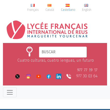
Français
Català
Castellano
English
Cuatro culturas, cuatro lenguas, un futuro
977 77 19 17
977 30 03 64