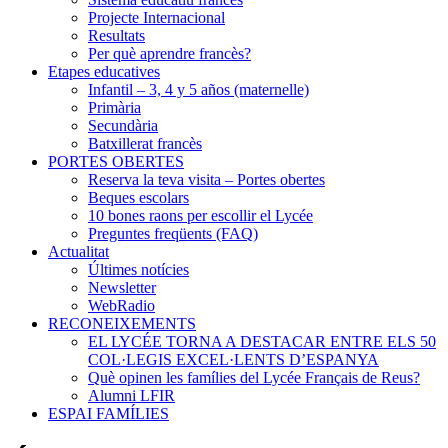
Projecte Internacional
Resultats
Per què aprendre francès?
Etapes educatives
Infantil – 3, 4 y 5 años (maternelle)
Primària
Secundària
Batxillerat francès
PORTES OBERTES
Reserva la teva visita – Portes obertes
Beques escolars
10 bones raons per escollir el Lycée
Preguntes freqüents (FAQ)
Actualitat
Últimes notícies
Newsletter
WebRadio
RECONEIXEMENTS
EL LYCÉE TORNA A DESTACAR ENTRE ELS 50
COL·LEGIS EXCEL·LENTS D’ESPANYA
Què opinen les famílies del Lycée Français de Reus?
Alumni LFIR
ESPAI FAMÍLIES