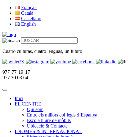
Français
Català
Castellano
English
Cuatro culturas, cuatro lenguas, un futuro
977 77 19 17
977 30 03 64
Inici
EL CENTRE
Qui som
Entre els millors col·legis d’Espanya
Escola lliure de mòbils
Ubicació & Contacte
IDIOMES & INTERNACIONAL
Sistema educatiu francès