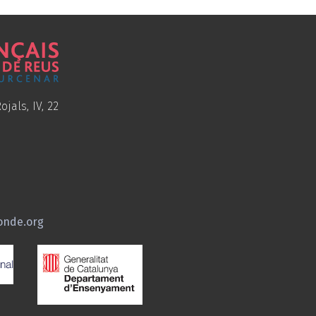
ojals, IV, 22
onde.org