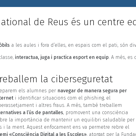
national de Reus és un centre ed
òbils
a les aules i fora d’elles, en espais com el pati, són di
classe,
interactua, juga i practica esport en equip
. A més, es 
reballem la ciberseguretat
eparem els alumnes per
navegar de manera segura per
ternet
i identificar situacions com el phishing, el
berassetjament i altres fraus. A més, també treballem
ternatives a l’ús de pantalles
, promovent una consciència
bre la importància de mantenir un equilibri saludable per 
s i la ment. Aquest enfocament ens va permetre rebre el
emi «Consciència Digital a les Escoles»
, atorgat per la Funda