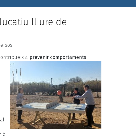
ucatiu lliure de
versos.
contribueix a
prevenir comportaments
al
ció