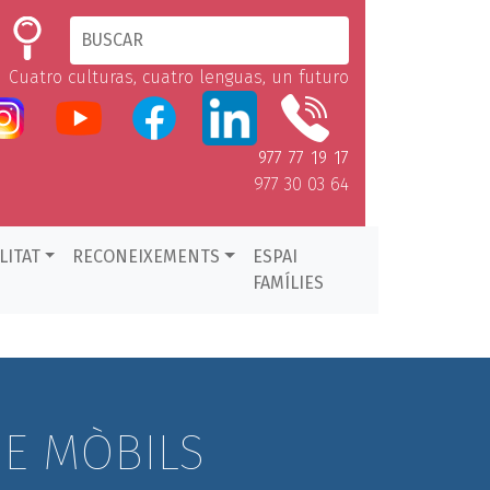
Cuatro culturas, cuatro lenguas, un futuro
977 77 19 17
977 30 03 64
LITAT
RECONEIXEMENTS
ESPAI
FAMÍLIES
DE MÒBILS