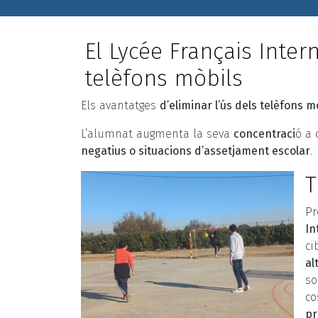
El Lycée Français Inter
telèfons mòbils
Els avantatges
d’eliminar l’ús dels telèfons m
L’alumnat augmenta la seva
concentraci
ó a 
negatius o situacions d’assetja
ment escolar
.
T
Pr
In
ci
al
so
co
pr