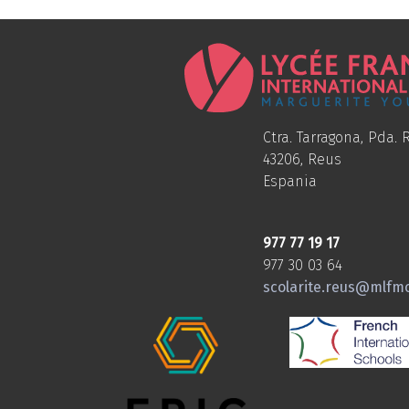
Ctra. Tarragona, Pda. R
43206, Reus
Espania
977 77 19 17
977 30 03 64
scolarite.reus@mlfm