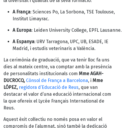
la diversitat i qualitat de la seva formació:
A França
: Sciences Po, La Sorbona, TSE Toulouse,
Institut Limayrac.
A Europa
: Leiden University College, EPFL Lausanne.
A Espanya
: URV Tarragona, UPC, UB, ESADE, IE
Madrid, i estudis veterinaris a València.
La cerimònia de graduació, que va tenir lloc fa uns
dies al mateix centre, va comptar amb la presència
de personalitats institucionals com
Mme AGAH-
DUCROCQ,
Cònsol de França a Barcelona
, i
Mme
LÓPEZ,
regidora d’Educació de Reus
, que van
destacar el valor d’una educació internacional com
la que ofereix el Lycée Français International de
Reus.
Aquest èxit col·lectiu no només posa en valor el
compromís de l’alumnat, sinó també la dedicació