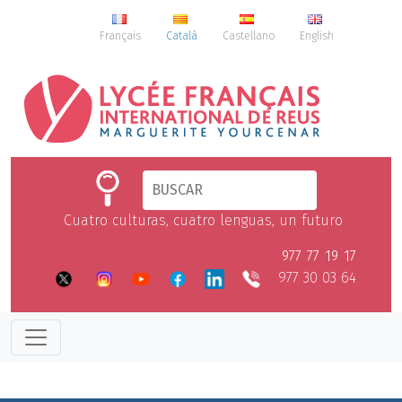
Français
Català
Castellano
English
Cuatro culturas, cuatro lenguas, un futuro
977 77 19 17
977 30 03 64