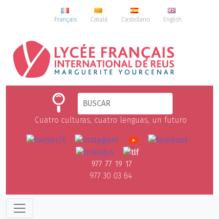
Français
Català
Castellano
English
Cuatro culturas, cuatro lenguas, un futuro
977 77 19 17
977 30 03 64