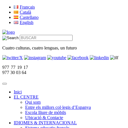
Français
Català
Castellano
English
Cuatro culturas, cuatro lenguas, un futuro
977 77 19 17
977 30 03 64
Inici
EL CENTRE
Qui som
Entre els millors col·legis d’Espanya
Escola lliure de mòbils
Ubicació & Contacte
IDIOMES & INTERNACIONAL
Sistema educatiu francès