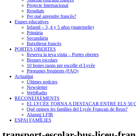
Projecte Internacional
Resultats
Per què aprendre francès?
Etapes educatives
Infantil – 3, 4 y 5 años (maternelle)
Primària
Secundària
Batxillerat francès
PORTES OBERTES
Reserva la teva visita – Portes obertes
Beques escolars
10 bones raons per escollir el Lycée
Preguntes freqüents (FAQ)
Actualitat
Últimes notícies
Newsletter
WebRadio
RECONEIXEMENTS
EL LYCÉE TORNA A DESTACAR ENTRE ELS 50 
Què opinen les famílies del Lycée Français de Reus?
Alumni LFIR
ESPAI FAMÍLIES
transport-escolar-bus-liceu-fran