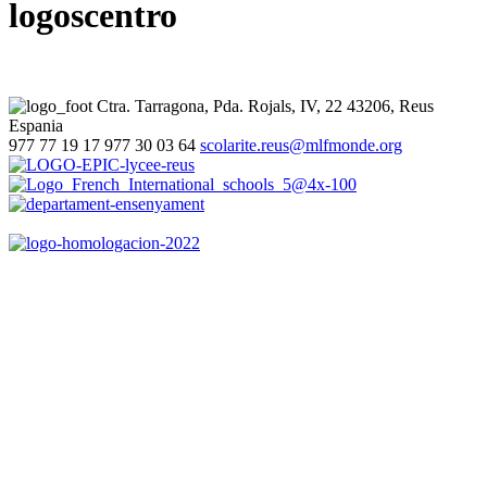
logoscentro
Ctra. Tarragona, Pda. Rojals, IV, 22
43206, Reus
Espania
977 77 19 17
977 30 03 64
scolarite.reus@mlfmonde.org