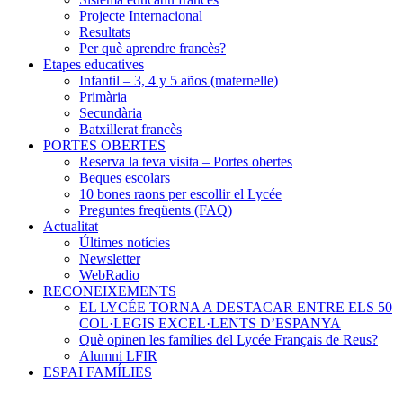
Projecte Internacional
Resultats
Per què aprendre francès?
Etapes educatives
Infantil – 3, 4 y 5 años (maternelle)
Primària
Secundària
Batxillerat francès
PORTES OBERTES
Reserva la teva visita – Portes obertes
Beques escolars
10 bones raons per escollir el Lycée
Preguntes freqüents (FAQ)
Actualitat
Últimes notícies
Newsletter
WebRadio
RECONEIXEMENTS
EL LYCÉE TORNA A DESTACAR ENTRE ELS 50
COL·LEGIS EXCEL·LENTS D’ESPANYA
Què opinen les famílies del Lycée Français de Reus?
Alumni LFIR
ESPAI FAMÍLIES