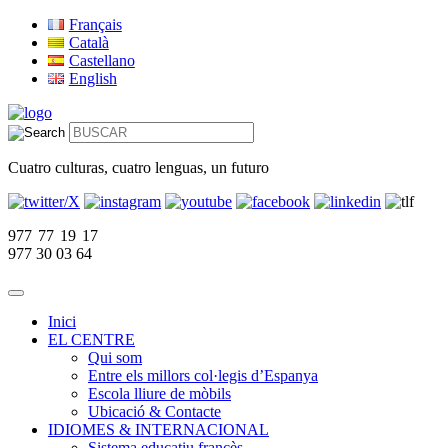
Français
Català
Castellano
English
Cuatro culturas, cuatro lenguas, un futuro
977 77 19 17
977 30 03 64
Inici
EL CENTRE
Qui som
Entre els millors col·legis d’Espanya
Escola lliure de mòbils
Ubicació & Contacte
IDIOMES & INTERNACIONAL
Sistema educatiu francès