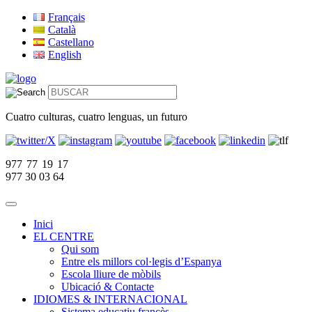
Français
Català
Castellano
English
Cuatro culturas, cuatro lenguas, un futuro
977 77 19 17
977 30 03 64
Inici
EL CENTRE
Qui som
Entre els millors col·legis d’Espanya
Escola lliure de mòbils
Ubicació & Contacte
IDIOMES & INTERNACIONAL
Sistema educatiu francès