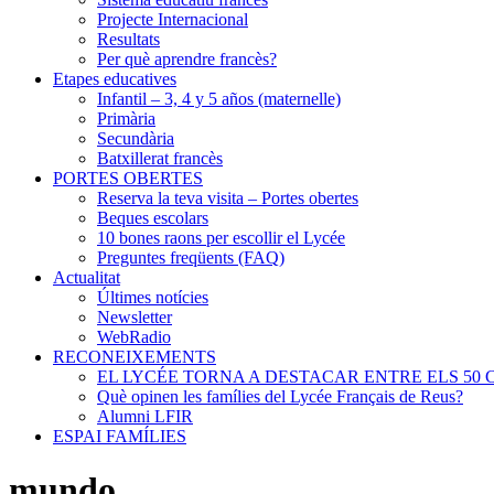
Projecte Internacional
Resultats
Per què aprendre francès?
Etapes educatives
Infantil – 3, 4 y 5 años (maternelle)
Primària
Secundària
Batxillerat francès
PORTES OBERTES
Reserva la teva visita – Portes obertes
Beques escolars
10 bones raons per escollir el Lycée
Preguntes freqüents (FAQ)
Actualitat
Últimes notícies
Newsletter
WebRadio
RECONEIXEMENTS
EL LYCÉE TORNA A DESTACAR ENTRE ELS 50 
Què opinen les famílies del Lycée Français de Reus?
Alumni LFIR
ESPAI FAMÍLIES
mundo