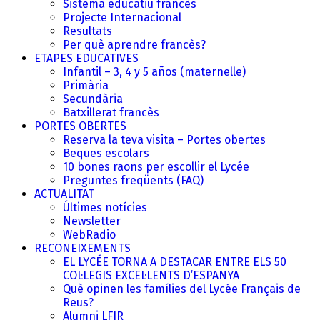
Sistema educatiu francès
Projecte Internacional
Resultats
Per què aprendre francès?
ETAPES EDUCATIVES
Infantil – 3, 4 y 5 años (maternelle)
Primària
Secundària
Batxillerat francès
PORTES OBERTES
Reserva la teva visita – Portes obertes
Beques escolars
10 bones raons per escollir el Lycée
Preguntes freqüents (FAQ)
ACTUALITAT
Últimes notícies
Newsletter
WebRadio
RECONEIXEMENTS
EL LYCÉE TORNA A DESTACAR ENTRE ELS 50
COL·LEGIS EXCEL·LENTS D’ESPANYA
Què opinen les famílies del Lycée Français de
Reus?
Alumni LFIR