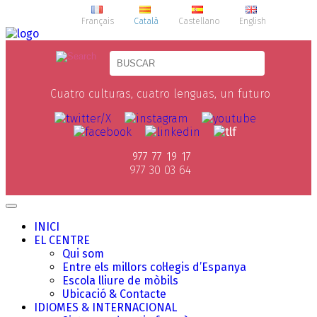
Français
Català
Castellano
English
Cuatro culturas, cuatro lenguas, un futuro
977 77 19 17
977 30 03 64
INICI
EL CENTRE
Qui som
Entre els millors col·legis d’Espanya
Escola lliure de mòbils
Ubicació & Contacte
IDIOMES & INTERNACIONAL