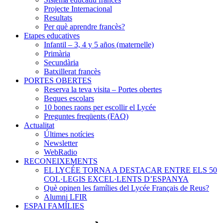
Projecte Internacional
Resultats
Per què aprendre francès?
Etapes educatives
Infantil – 3, 4 y 5 años (maternelle)
Primària
Secundària
Batxillerat francès
PORTES OBERTES
Reserva la teva visita – Portes obertes
Beques escolars
10 bones raons per escollir el Lycée
Preguntes freqüents (FAQ)
Actualitat
Últimes notícies
Newsletter
WebRadio
RECONEIXEMENTS
EL LYCÉE TORNA A DESTACAR ENTRE ELS 50
COL·LEGIS EXCEL·LENTS D’ESPANYA
Què opinen les famílies del Lycée Français de Reus?
Alumni LFIR
ESPAI FAMÍLIES