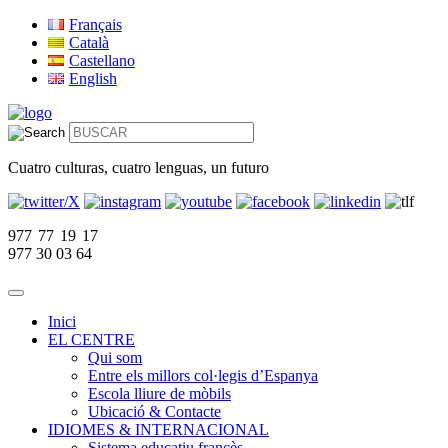
Français
Català
Castellano
English
Cuatro culturas, cuatro lenguas, un futuro
977 77 19 17
977 30 03 64
Inici
EL CENTRE
Qui som
Entre els millors col·legis d’Espanya
Escola lliure de mòbils
Ubicació & Contacte
IDIOMES & INTERNACIONAL
Sistema educatiu francès