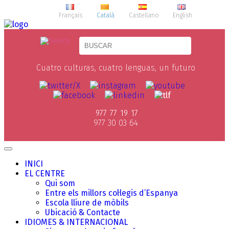
Français
Català
Castellano
English
Cuatro culturas, cuatro lenguas, un futuro
977 77 19 17
977 30 03 64
INICI
EL CENTRE
Qui som
Entre els millors col·legis d’Espanya
Escola lliure de mòbils
Ubicació & Contacte
IDIOMES & INTERNACIONAL