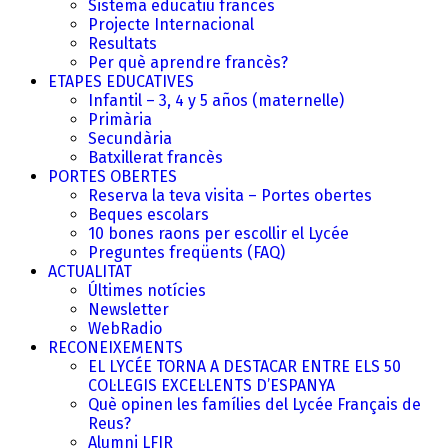
Sistema educatiu francès
Projecte Internacional
Resultats
Per què aprendre francès?
ETAPES EDUCATIVES
Infantil – 3, 4 y 5 años (maternelle)
Primària
Secundària
Batxillerat francès
PORTES OBERTES
Reserva la teva visita – Portes obertes
Beques escolars
10 bones raons per escollir el Lycée
Preguntes freqüents (FAQ)
ACTUALITAT
Últimes notícies
Newsletter
WebRadio
RECONEIXEMENTS
EL LYCÉE TORNA A DESTACAR ENTRE ELS 50
COL·LEGIS EXCEL·LENTS D’ESPANYA
Què opinen les famílies del Lycée Français de
Reus?
Alumni LFIR