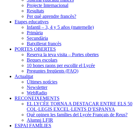
Projecte Internacional
Resultats
Per què aprendre francès?
Etapes educatives
Infantil – 3, 4 y 5 años (maternelle)
Primària
Secundària
Batxillerat francès
PORTES OBERTES
Reserva la teva visita – Portes obertes
Beques escolars
10 bones raons per escollir el Lycée
Preguntes freqüents (FAQ)
Actualitat
Últimes notícies
Newsletter
WebRadio
RECONEIXEMENTS
EL LYCÉE TORNA A DESTACAR ENTRE ELS 50
COL·LEGIS EXCEL·LENTS D’ESPANYA
Què opinen les famílies del Lycée Français de Reus?
Alumni LFIR
ESPAI FAMÍLIES