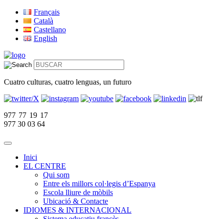
Français
Català
Castellano
English
Cuatro culturas, cuatro lenguas, un futuro
977 77 19 17
977 30 03 64
Inici
EL CENTRE
Qui som
Entre els millors col·legis d’Espanya
Escola lliure de mòbils
Ubicació & Contacte
IDIOMES & INTERNACIONAL
Sistema educatiu francès