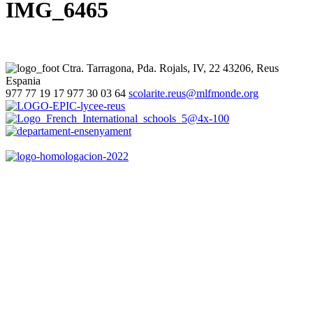
IMG_6465
Ctra. Tarragona, Pda. Rojals, IV, 22
43206, Reus
Espania
977 77 19 17
977 30 03 64
scolarite.reus@mlfmonde.org