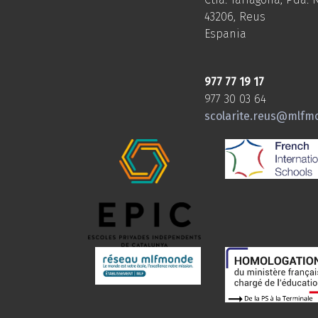
43206, Reus
Espania
977 77 19 17
977 30 03 64
scolarite.reus@mlfm