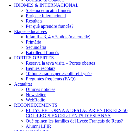
IDIOMES & INTERNACIONAL
Sistema educatiu francès
Projecte Internacional
Resultats
Per què aprendre francès?
Etapes educatives
Infantil – 3, 4 y 5 años (maternelle)
Primària
Secundària
Batxillerat francès
PORTES OBERTES
Reserva la teva visita – Portes obertes
Beques escolars
10 bones raons per escollir el Lycée
Preguntes freqüents (FAQ)
Actualitat
Últimes notícies
Newsletter
WebRadio
RECONEIXEMENTS
EL LYCÉE TORNA A DESTACAR ENTRE ELS 50
COL·LEGIS EXCEL·LENTS D’ESPANYA
Què opinen les famílies del Lycée Français de Reus?
Alumni LFIR