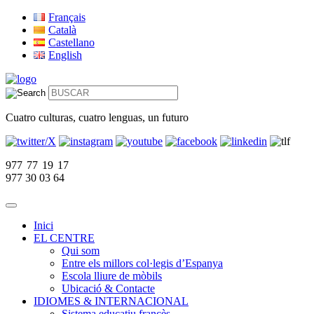
Français
Català
Castellano
English
Cuatro culturas, cuatro lenguas, un futuro
977 77 19 17
977 30 03 64
Inici
EL CENTRE
Qui som
Entre els millors col·legis d’Espanya
Escola lliure de mòbils
Ubicació & Contacte
IDIOMES & INTERNACIONAL
Sistema educatiu francès