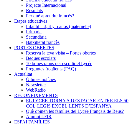
Projecte Internacional
Resultats
Per què aprendre francès?
Etapes educatives
Infantil – 3, 4 y 5 años (maternelle)
Primària
Secundària
Batxillerat francès
PORTES OBERTES
Reserva la teva visita – Portes obertes
Beques escolars
10 bones raons per escollir el Lycée
Preguntes freqüents (FAQ)
Actualitat
Últimes notícies
Newsletter
WebRadio
RECONEIXEMENTS
EL LYCÉE TORNA A DESTACAR ENTRE ELS 50
COL·LEGIS EXCEL·LENTS D’ESPANYA
Què opinen les famílies del Lycée Français de Reus?
Alumni LFIR
ESPAI FAMÍLIES