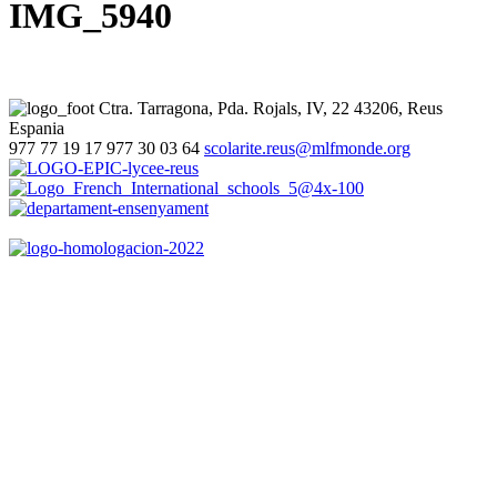
IMG_5940
Ctra. Tarragona, Pda. Rojals, IV, 22
43206, Reus
Espania
977 77 19 17
977 30 03 64
scolarite.reus@mlfmonde.org