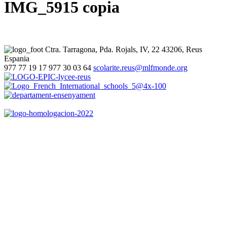
IMG_5915 copia
Ctra. Tarragona, Pda. Rojals, IV, 22
43206, Reus
Espania
977 77 19 17
977 30 03 64
scolarite.reus@mlfmonde.org