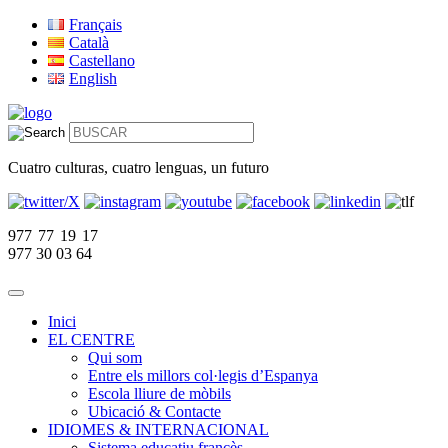
Français
Català
Castellano
English
Cuatro culturas, cuatro lenguas, un futuro
977 77 19 17
977 30 03 64
Inici
EL CENTRE
Qui som
Entre els millors col·legis d’Espanya
Escola lliure de mòbils
Ubicació & Contacte
IDIOMES & INTERNACIONAL
Sistema educatiu francès