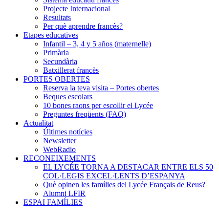
Projecte Internacional
Resultats
Per què aprendre francès?
Etapes educatives
Infantil – 3, 4 y 5 años (maternelle)
Primària
Secundària
Batxillerat francès
PORTES OBERTES
Reserva la teva visita – Portes obertes
Beques escolars
10 bones raons per escollir el Lycée
Preguntes freqüents (FAQ)
Actualitat
Últimes notícies
Newsletter
WebRadio
RECONEIXEMENTS
EL LYCÉE TORNA A DESTACAR ENTRE ELS 50
COL·LEGIS EXCEL·LENTS D’ESPANYA
Què opinen les famílies del Lycée Français de Reus?
Alumni LFIR
ESPAI FAMÍLIES