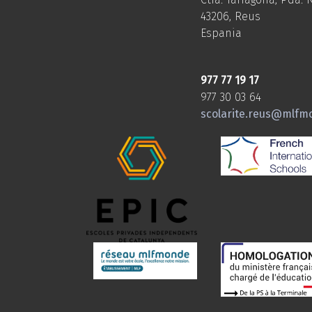
43206, Reus
Espania
977 77 19 17
977 30 03 64
scolarite.reus@mlfm