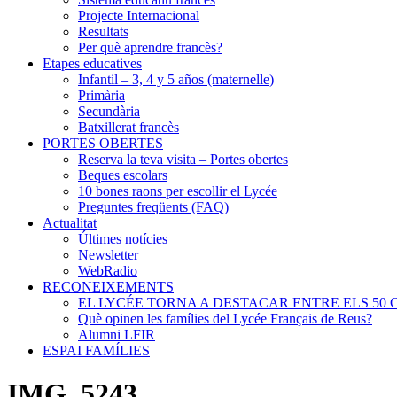
Projecte Internacional
Resultats
Per què aprendre francès?
Etapes educatives
Infantil – 3, 4 y 5 años (maternelle)
Primària
Secundària
Batxillerat francès
PORTES OBERTES
Reserva la teva visita – Portes obertes
Beques escolars
10 bones raons per escollir el Lycée
Preguntes freqüents (FAQ)
Actualitat
Últimes notícies
Newsletter
WebRadio
RECONEIXEMENTS
EL LYCÉE TORNA A DESTACAR ENTRE ELS 50 
Què opinen les famílies del Lycée Français de Reus?
Alumni LFIR
ESPAI FAMÍLIES
IMG_5243