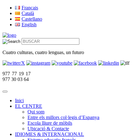
Français
Català
Castellano
English
Cuatro culturas, cuatro lenguas, un futuro
977 77 19 17
977 30 03 64
Inici
EL CENTRE
Qui som
Entre els millors col·legis d’Espanya
Escola lliure de mòbils
Ubicació & Contacte
IDIOMES & INTERNACIONAL
Sistema educatiu francès