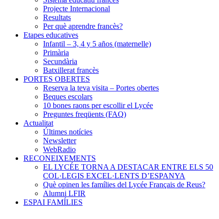
Projecte Internacional
Resultats
Per què aprendre francès?
Etapes educatives
Infantil – 3, 4 y 5 años (maternelle)
Primària
Secundària
Batxillerat francès
PORTES OBERTES
Reserva la teva visita – Portes obertes
Beques escolars
10 bones raons per escollir el Lycée
Preguntes freqüents (FAQ)
Actualitat
Últimes notícies
Newsletter
WebRadio
RECONEIXEMENTS
EL LYCÉE TORNA A DESTACAR ENTRE ELS 50
COL·LEGIS EXCEL·LENTS D’ESPANYA
Què opinen les famílies del Lycée Français de Reus?
Alumni LFIR
ESPAI FAMÍLIES