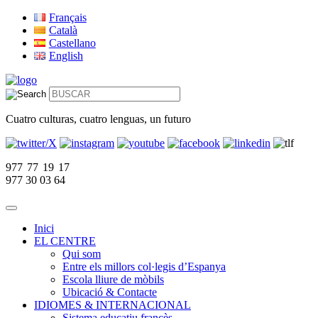
Français
Català
Castellano
English
Cuatro culturas, cuatro lenguas, un futuro
977 77 19 17
977 30 03 64
Inici
EL CENTRE
Qui som
Entre els millors col·legis d’Espanya
Escola lliure de mòbils
Ubicació & Contacte
IDIOMES & INTERNACIONAL
Sistema educatiu francès