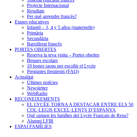
Projecte Internacional
Resultats
Per què aprendre francès?
Etapes educatives
Infantil – 3, 4 y 5 años (maternelle)
Primària
Secundària
Batxillerat francès
PORTES OBERTES
Reserva la teva visita – Portes obertes
Beques escolars
10 bones raons per escollir el Lycée
Preguntes freqüents (FAQ)
Actualitat
Últimes notícies
Newsletter
WebRadio
RECONEIXEMENTS
EL LYCÉE TORNA A DESTACAR ENTRE ELS 50
COL·LEGIS EXCEL·LENTS D’ESPANYA
Què opinen les famílies del Lycée Français de Reus?
Alumni LFIR
ESPAI FAMÍLIES