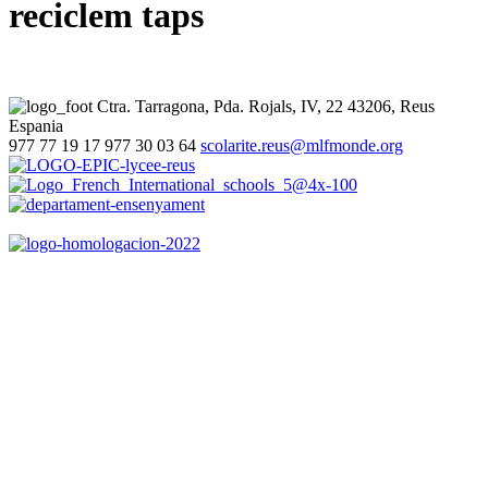
reciclem taps
Ctra. Tarragona, Pda. Rojals, IV, 22
43206, Reus
Espania
977 77 19 17
977 30 03 64
scolarite.reus@mlfmonde.org