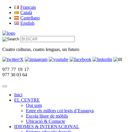
Français
Català
Castellano
English
Cuatro culturas, cuatro lenguas, un futuro
977 77 19 17
977 30 03 64
Inici
EL CENTRE
Qui som
Entre els millors col·legis d’Espanya
Escola lliure de mòbils
Ubicació & Contacte
IDIOMES & INTERNACIONAL
Sistema educatiu francès