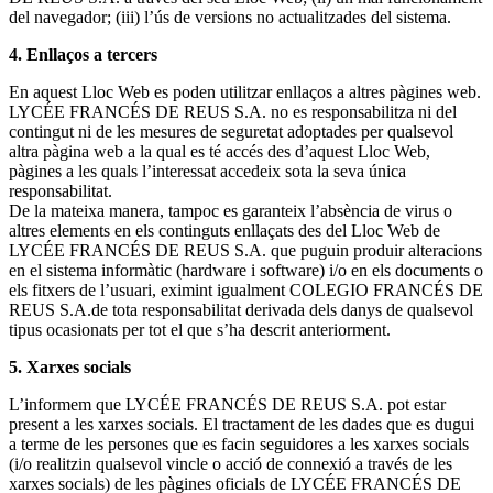
del navegador; (iii) l’ús de versions no actualitzades del sistema.
4. Enllaços a tercers
En aquest Lloc Web es poden utilitzar enllaços a altres pàgines web.
LYCÉE FRANCÉS DE REUS S.A. no es responsabilitza ni del
contingut ni de les mesures de seguretat adoptades per qualsevol
altra pàgina web a la qual es té accés des d’aquest Lloc Web,
pàgines a les quals l’interessat accedeix sota la seva única
responsabilitat.
De la mateixa manera, tampoc es garanteix l’absència de virus o
altres elements en els continguts enllaçats des del Lloc Web de
LYCÉE FRANCÉS DE REUS S.A. que puguin produir alteracions
en el sistema informàtic (hardware i software) i/o en els documents o
els fitxers de l’usuari, eximint igualment COLEGIO FRANCÉS DE
REUS S.A.de tota responsabilitat derivada dels danys de qualsevol
tipus ocasionats per tot el que s’ha descrit anteriorment.
5. Xarxes socials
L’informem que LYCÉE FRANCÉS DE REUS S.A. pot estar
present a les xarxes socials. El tractament de les dades que es dugui
a terme de les persones que es facin seguidores a les xarxes socials
(i/o realitzin qualsevol vincle o acció de connexió a través de les
xarxes socials) de les pàgines oficials de LYCÉE FRANCÉS DE