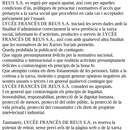
REUS S.A. es regirà per aquest apartat, així com per aquelles
condicions d’ús, polítiques de privacitat i normatives d’accés que
pertanyin a la xarxa social que procedeixi en cada cas i acceptades
prèviament per l’usuari.
LYCÉE FRANCÉS DE REUS S.A. tractarà les seves dades amb la
finalitat d’administrar correctament la seva presència a la xarxa
social, informant-lo d’activitats, productes o serveis de LYCÉE
FRANCÉS DE REUS S.A., així com amb qualsevol altra finalitat
que les normatives de les Xarxes Socials permetin.
Queda prohibida la publicació de continguts:
Que siguin presumptament il•lícits per la normativa nacional,
comunitària o internacional o que realitzin activitats presumptament
il•lícites o contravinguin els principis de la bona fe.
Que atemptin contra els drets fonamentals de les persones, faltin a la
cortesia a la xarxa, molestin o puguin generar opinions negatives als
nostres usuaris o tercers i en general qualsevol contingut que
LYCÉE FRANCÉS DE REUS S.A. consideri no apropiats.
I en general que contravinguin els principis de legalitat,
honorabilitat, responsabilitat, protecció de la dignitat humana,
protecció de menors, protecció del ordre públic, la protecció de la
vida privada, protecció del consumidor i els drets de propietat
intel•lectual i industrial.
Tanmateix, LYCÉE FRANCÉS DE REUS S.A. es reserva la
potestat de retirar, sense previ avís de la pàgina web o de la xarxa