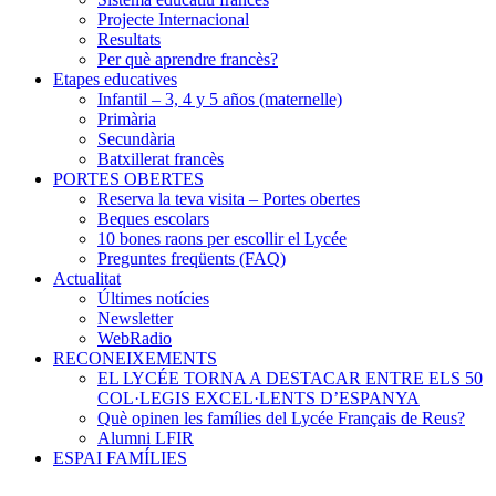
Projecte Internacional
Resultats
Per què aprendre francès?
Etapes educatives
Infantil – 3, 4 y 5 años (maternelle)
Primària
Secundària
Batxillerat francès
PORTES OBERTES
Reserva la teva visita – Portes obertes
Beques escolars
10 bones raons per escollir el Lycée
Preguntes freqüents (FAQ)
Actualitat
Últimes notícies
Newsletter
WebRadio
RECONEIXEMENTS
EL LYCÉE TORNA A DESTACAR ENTRE ELS 50
COL·LEGIS EXCEL·LENTS D’ESPANYA
Què opinen les famílies del Lycée Français de Reus?
Alumni LFIR
ESPAI FAMÍLIES