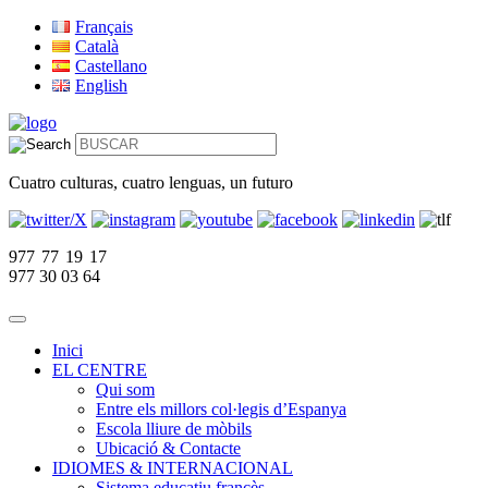
Français
Català
Castellano
English
Cuatro culturas, cuatro lenguas, un futuro
977 77 19 17
977 30 03 64
Inici
EL CENTRE
Qui som
Entre els millors col·legis d’Espanya
Escola lliure de mòbils
Ubicació & Contacte
IDIOMES & INTERNACIONAL
Sistema educatiu francès