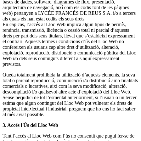
bases de dades, software, diagrames de flux, presentació,
arquitectura de navegació, així com els codis font de les pàgines
web) pertanyen a LYCÉE FRANCÉS DE REUS S.A. i/o a tercers
als quals els han estat cedits els seus drets.
En cap cas, l’accés al Lloc Web implica algun tipus de permís,
renúncia, transmissió, llicència o cessió total ni parcial d’aquests
drets per part dels seus titulars, llevat que s’estableixi expressament
el contrari. Aquests termes i condicions d’ús del Lloc Web no
confereixen als usuaris cap altre dret d’utilització, alteració,
explotació, reproducció, distribució o comunicació pública del Lloc
Web i/o dels seus continguts diferent als aquí expressament
previstos.
Queda totalment prohibida la utilització d’aquests elements, la seva
total o parcial reproducció, comunicació i/o distribució amb finalitats
comercials o lucratives, així com la seva modificació, alteració,
descompilació i/o qualsevol altre acte d’explotació del Lloc Web.
Sense perjudici de tot l’esmentat anteriorment, si l’usuari o un tercer
estima que algun contingut del Lloc Web pot vulnerar els drets de
propietat intel•lectual i industrial, preguem que ho ens ho faci saber
al més aviat possible.
3. Accés i Ús del Lloc Web
Tant l’accés al Lloc Web com l’ús no consentit que pugui fer-se de