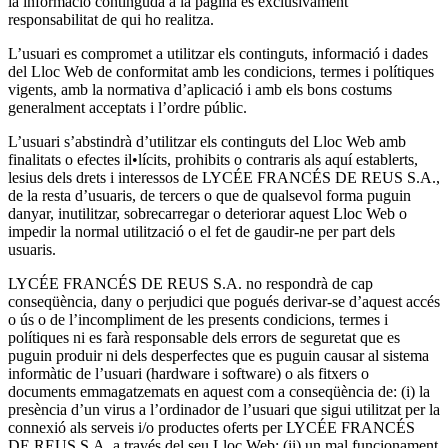
la informació continguda a la pàgina és exclusivament
responsabilitat de qui ho realitza.
L’usuari es compromet a utilitzar els continguts, informació i dades
del Lloc Web de conformitat amb les condicions, termes i polítiques
vigents, amb la normativa d’aplicació i amb els bons costums
generalment acceptats i l’ordre públic.
L’usuari s’abstindrà d’utilitzar els continguts del Lloc Web amb
finalitats o efectes il•lícits, prohibits o contraris als aquí establerts,
lesius dels drets i interessos de LYCÉE FRANCÉS DE REUS S.A.,
de la resta d’usuaris, de tercers o que de qualsevol forma puguin
danyar, inutilitzar, sobrecarregar o deteriorar aquest Lloc Web o
impedir la normal utilització o el fet de gaudir-ne per part dels
usuaris.
LYCÉE FRANCÉS DE REUS S.A. no respondrà de cap
conseqüència, dany o perjudici que pogués derivar-se d’aquest accés
o ús o de l’incompliment de les presents condicions, termes i
polítiques ni es farà responsable dels errors de seguretat que es
puguin produir ni dels desperfectes que es puguin causar al sistema
informàtic de l’usuari (hardware i software) o als fitxers o
documents emmagatzemats en aquest com a conseqüència de: (i) la
presència d’un virus a l’ordinador de l’usuari que sigui utilitzat per la
connexió als serveis i/o productes oferts per LYCÉE FRANCÉS
DE REUS S.A. a través del seu Lloc Web; (ii) un mal funcionament