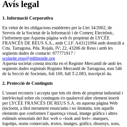
Avís legal
1. Informació Corporativa
En virtut de les obligacions establertes per la Llei 34/2002, de
Serveis de la Societat de la Informació i de Comerç Electrònic,
l’informem que Aquesta pàgina web és propietat de LYCÉE
FRANCÉS DE REUS S.A., amb C.I.F. A43121094 amb domicili a
Crta. Tarragona, Pda. Rojals, IV; 22, 43206 de Reus i amb les
següents dades de contacte: 977771917 /
scolarite.reus@mlfmonde.org
Aquesta societat consta inscrita en el Registre Mercantil de amb les
següents dades registrals Registro Mercantil de Tarragona, tom 546
de la Secció de Societats, foli 169, full T-2.083, inscripció 4a.
2. Protecció de Continguts
L’usuari reconeix i accepta que tots els drets de propietat industrial i
intel•lectual sobre els continguts i/o qualsevol altre element inserit
per LYCÉE FRANCÉS DE REUS S.A. en aquesta pàgina Web
(incloent, a títol merament enunciatiu i no limitatiu, tots aquells
elements que conformen l’aparença visual, imatge gràfica i altres
estímuls sensorials del lloc web o «look and feel»: marques,
logotips, noms comercials, textos, imatges, gràfics, dissenys, sons,