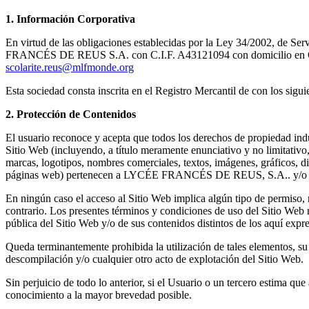
1. Información Corporativa
En virtud de las obligaciones establecidas por la Ley 34/2002, de Se
FRANCÉS DE REUS S.A. con C.I.F. A43121094 con domicilio en Crta. 
scolarite.reus@mlfmonde.org
Esta sociedad consta inscrita en el Registro Mercantil de con los sigu
2. Protección de Contenidos
El usuario reconoce y acepta que todos los derechos de propiedad in
Sitio Web (incluyendo, a título meramente enunciativo y no limitativo,
marcas, logotipos, nombres comerciales, textos, imágenes, gráficos, di
páginas web) pertenecen a LYCÉE FRANCÉS DE REUS, S.A.. y/o a ter
En ningún caso el acceso al Sitio Web implica algún tipo de permiso, re
contrario. Los presentes términos y condiciones de uso del Sitio Web
pública del Sitio Web y/o de sus contenidos distintos de los aquí expr
Queda terminantemente prohibida la utilización de tales elementos, su 
descompilación y/o cualquier otro acto de explotación del Sitio Web.
Sin perjuicio de todo lo anterior, si el Usuario o un tercero estima q
conocimiento a la mayor brevedad posible.