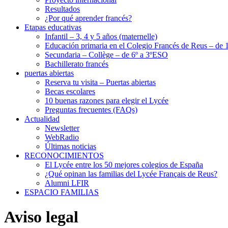
Resultados
¿Por qué aprender francés?
Etapas educativas
Infantil – 3, 4 y 5 años (maternelle)
Educación primaria en el Colegio Francés de Reus – de 1
Secundaria – Collège – de 6º a 3ºESO
Bachillerato francés
puertas abiertas
Reserva tu visita – Puertas abiertas
Becas escolares
10 buenas razones para elegir el Lycée
Preguntas frecuentes (FAQs)
Actualidad
Newsletter
WebRadio
Últimas noticias
RECONOCIMIENTOS
El Lycée entre los 50 mejores colegios de España
¿Qué opinan las familias del Lycée Français de Reus?
Alumni LFIR
ESPACIO FAMILIAS
Aviso legal