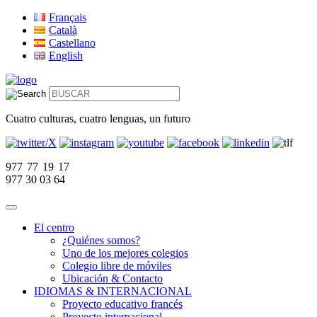
Français
Català
Castellano
English
Cuatro culturas, cuatro lenguas, un futuro
977 77 19 17
977 30 03 64
El centro
¿Quiénes somos?
Uno de los mejores colegios
Colegio libre de móviles
Ubicación & Contacto
IDIOMAS & INTERNACIONAL
Proyecto educativo francés
Proyecto internacional