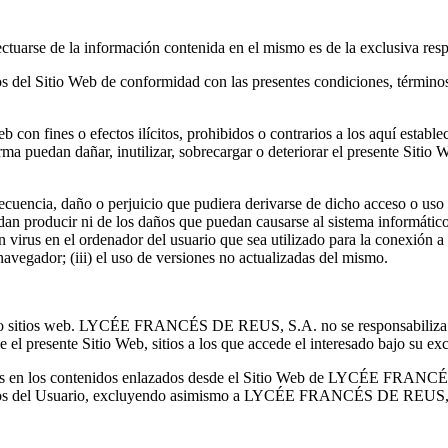
tuarse de la información contenida en el mismo es de la exclusiva respo
os del Sitio Web de conformidad con las presentes condiciones, términos
o Web con fines o efectos ilícitos, prohibidos o contrarios a los aquí e
a puedan dañar, inutilizar, sobrecargar o deteriorar el presente Sitio W
, daño o perjuicio que pudiera derivarse de dicho acceso o uso o d
uedan producir ni de los daños que puedan causarse al sistema informátic
un virus en el ordenador del usuario que sea utilizado para la conexi
avegador; (iii) el uso de versiones no actualizadas del mismo.
nas o sitios web. LYCÉE FRANCÉS DE REUS, S.A. no se responsabiliza n
e el presente Sitio Web, sitios a los que accede el interesado bajo su ex
ntos en los contenidos enlazados desde el Sitio Web de LYCÉE FRANCÉ
heros del Usuario, excluyendo asimismo a LYCÉE FRANCÉS DE REUS, S.