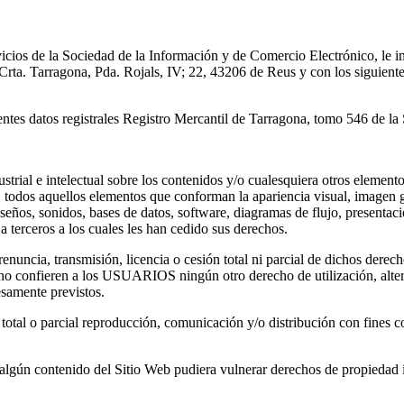
rvicios de la Sociedad de la Información y de Comercio Electrónico, l
Tarragona, Pda. Rojals, IV; 22, 43206 de Reus y con los siguientes 
ientes datos registrales Registro Mercantil de Tarragona, tomo 546 de la
dustrial e intelectual sobre los contenidos y/o cualesquiera otros e
 todos aquellos elementos que conforman la apariencia visual, imagen gr
seños, sonidos, bases de datos, software, diagramas de flujo, presentac
ceros a los cuales les han cedido sus derechos.
nuncia, transmisión, licencia o cesión total ni parcial de dichos derech
 no confieren a los USUARIOS ningún otro derecho de utilización, alte
esamente previstos.
total o parcial reproducción, comunicación y/o distribución con fines co
ue algún contenido del Sitio Web pudiera vulnerar derechos de propiedad 