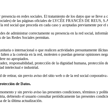
a en redes sociales. El tratamiento de los datos que se lleve a cabo
es sociales) de las páginas oficiales de LYCÉE FRANCÉS DE REUS, S.A. 
 la red social que proceda en cada caso y aceptadas previamente por el 
s de administrar correctamente su presencia en la red social, info
s de las Redes Sociales permitan.
itaria o internacional o que realicen actividades presuntamente ilícitas
falten a la cortesía en la red, molesten o puedan generar opiniones nega
re no apropiados.
adez, responsabilidad, protección de la dignidad humana, protección de
d intelectual e industrial.
irar, sin previo aviso del sitio web o de la red social corporativa 
rotección de Datos.
omento y sin previo aviso las presentes condiciones, términos y polític
tria, debiendo el usuario consultar periódicamente las presentes condici
 de la última actualización.