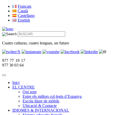
Français
Català
Castellano
English
Cuatro culturas, cuatro lenguas, un futuro
977 77 19 17
977 30 03 64
Inici
EL CENTRE
Qui som
Entre els millors col·legis d’Espanya
Escola lliure de mòbils
Ubicació & Contacte
IDIOMES & INTERNACIONAL
Sistema educatiu francès