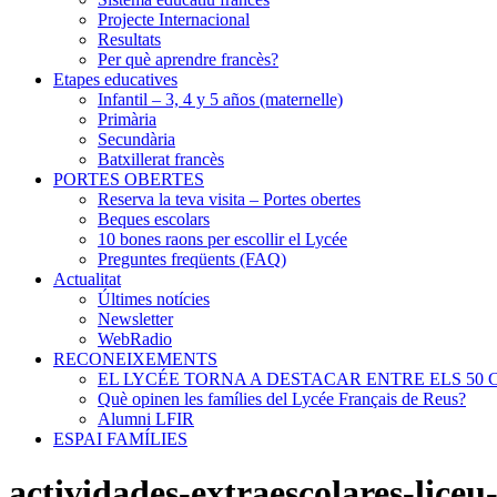
Projecte Internacional
Resultats
Per què aprendre francès?
Etapes educatives
Infantil – 3, 4 y 5 años (maternelle)
Primària
Secundària
Batxillerat francès
PORTES OBERTES
Reserva la teva visita – Portes obertes
Beques escolars
10 bones raons per escollir el Lycée
Preguntes freqüents (FAQ)
Actualitat
Últimes notícies
Newsletter
WebRadio
RECONEIXEMENTS
EL LYCÉE TORNA A DESTACAR ENTRE ELS 50 
Què opinen les famílies del Lycée Français de Reus?
Alumni LFIR
ESPAI FAMÍLIES
actividades-extraescolares-liceu