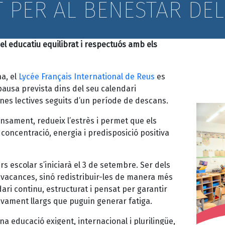
 PER AL BENESTAR DE
l educatiu equilibrat i respectuós amb els
a, el
Lycée Français International de Reus
es
ausa prevista dins del seu calendari
anes lectives seguits d’un període de descans.
ansament, redueix l’estrès i permet que els
 concentració, energia i predisposició positiva
s escolar s’iniciarà el 3 de setembre. Ser dels
 vacances, sinó redistribuir-les de manera més
dari continu, estructurat i pensat per garantir
vament llargs que puguin generar fatiga.
una educació exigent, internacional i plurilingüe,