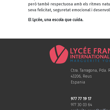
però també respectuosa amb els ritmes natur
seva felicitat, seguretat emocional i desenvo
El Lycée, una escola que cuida.
Ctra. Tarragona, Pda. R
43206, Reus
Espania
977 77 19 17
977 30 03 64