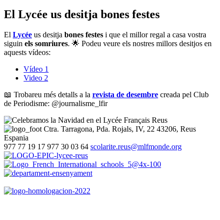
El Lycée us desitja bones festes
El
Lycée
us desitja
bones festes
i que el millor regal a casa vostra
siguin
els somriures
. 🌟 Podeu veure els nostres millors desitjos en
aquests vídeos:
Vídeo 1
Video 2
📖 Trobareu més detalls a la
revista de desembre
creada pel Club
de Periodisme: @journalisme_lfir
Ctra. Tarragona, Pda. Rojals, IV, 22
43206, Reus
Espania
977 77 19 17
977 30 03 64
scolarite.reus@mlfmonde.org