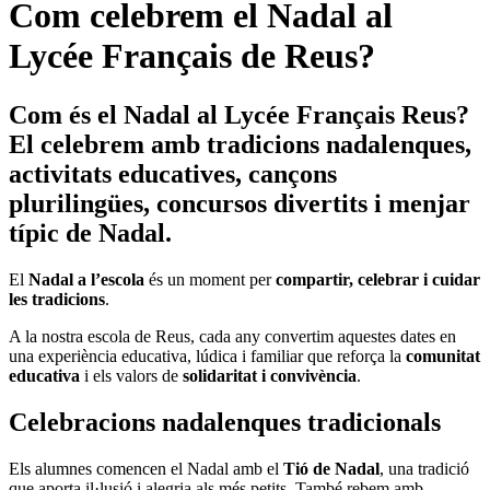
Com celebrem el Nadal al
Lycée Français de Reus?
Com és el Nadal al Lycée Français Reus?
El celebrem amb tradicions nadalenques,
activitats educatives, cançons
plurilingües, concursos divertits i menjar
típic de Nadal.
El
Nadal a l’escola
és un moment per
compartir, celebrar i cuidar
les tradicions
.
A la nostra escol
a de Reus, cada any convertim aquestes dates en
una experiència educativa, lúdica i familiar que reforça la
comunitat
educativa
i els valors de
solidaritat i convivència
.
Celebracions nadalenques tradicionals
Els alumnes comencen el Nadal amb el
Tió de Nadal
, una tradició
que aporta il·lusió i alegria als més petits. També rebem amb