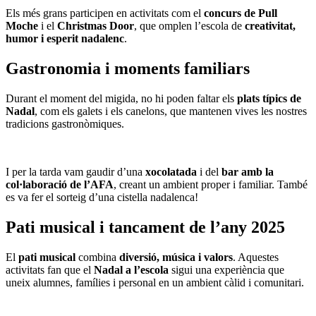
Els més grans participen en activitats com el
concurs de Pull
Moche
i el
Christmas Door
, que omplen l’escola de
creativitat,
humor i esperit nadalenc
.
Gast
ronomia i moments familiars
Durant el moment del migida, no hi poden faltar els
plats típics de
Nadal
, com els galets i els canelons, que mantenen vives les nostres
tradicions gastronòmiques.
I per la tarda vam gaudir d’una
xocolatada
i del
bar amb la
col·laboració de l’AFA
, creant un ambient proper i familiar. També
es va fer el sorteig d’una cistella nadalenca!
Pati musical i tancament de l’any 2025
El
pati musical
combina
diversió, música i valors
. Aquestes
activitats fan que el
Nadal a l’escola
sigui una experiència que
uneix alumnes, famílies i personal en un ambient càlid i comunitari.