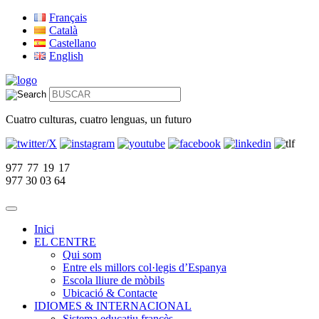
Français
Català
Castellano
English
Cuatro culturas, cuatro lenguas, un futuro
977 77 19 17
977 30 03 64
Inici
EL CENTRE
Qui som
Entre els millors col·legis d’Espanya
Escola lliure de mòbils
Ubicació & Contacte
IDIOMES & INTERNACIONAL
Sistema educatiu francès