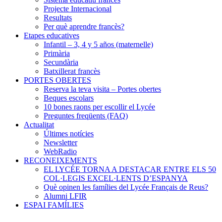
Projecte Internacional
Resultats
Per què aprendre francès?
Etapes educatives
Infantil – 3, 4 y 5 años (maternelle)
Primària
Secundària
Batxillerat francès
PORTES OBERTES
Reserva la teva visita – Portes obertes
Beques escolars
10 bones raons per escollir el Lycée
Preguntes freqüents (FAQ)
Actualitat
Últimes notícies
Newsletter
WebRadio
RECONEIXEMENTS
EL LYCÉE TORNA A DESTACAR ENTRE ELS 50
COL·LEGIS EXCEL·LENTS D’ESPANYA
Què opinen les famílies del Lycée Français de Reus?
Alumni LFIR
ESPAI FAMÍLIES