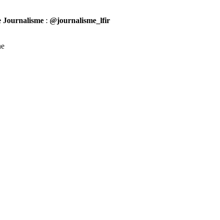
 Journalisme
:
@journalisme_lfir
ne