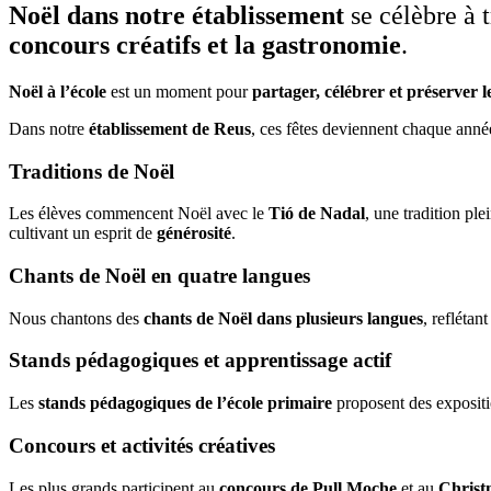
Noël dans notre établissement
se célèbre à 
concours créatifs et la gastronomie
.
Noël à l’école
est un moment pour
partager, célébrer et préserver l
Dans notre
établissement de Reus
, ces fêtes deviennent chaque ann
Traditions de Noël
Les élèves commencent Noël avec le
Tió de Nadal
, une tradition pl
cultivant un esprit de
générosité
.
Chants de Noël en quatre langues
Nous chantons des
chants de Noël dans plusieurs langues
, reflétant
Stands pédagogiques et apprentissage actif
Les
stands pédagogiques de l’école primaire
proposent des expositio
Concours et activités créatives
Les plus grands participent au
concours de Pull Moche
et au
Christ