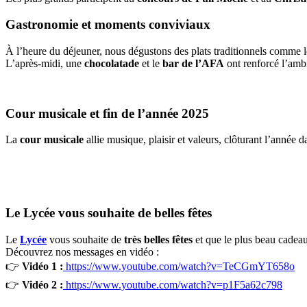
Gastronomie et moments conviviaux
À l’heure du déjeuner, nous dégustons des plats traditionnels comme 
L’après-midi, une
chocolatade
et le
bar de l’AFA
ont renforcé l’ambi
Cour musicale et fin de l’année 2025
La
cour musicale
allie musique, plaisir et valeurs, clôturant l’année 
Le Lycée vous souhaite de belles fêtes
Le
Lycée
vous souhaite de
très belles fêtes
et que le plus beau cadeau
Découvrez nos messages en vidéo :
👉
Vidéo 1 :
https://www.youtube.com/watch?v=TeCGmYT658o
👉
Vidéo 2 :
https://www.youtube.com/watch?v=p1F5a62c798