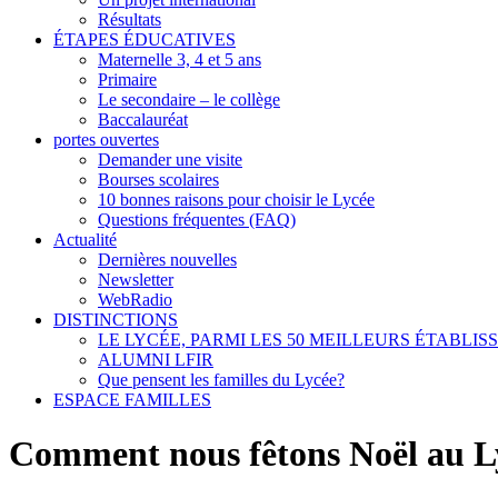
Résultats
ÉTAPES ÉDUCATIVES
Maternelle 3, 4 et 5 ans
Primaire
Le secondaire – le collège
Baccalauréat
portes ouvertes
Demander une visite
Bourses scolaires
10 bonnes raisons pour choisir le Lycée
Questions fréquentes (FAQ)
Actualité
Dernières nouvelles
Newsletter
WebRadio
DISTINCTIONS
LE LYCÉE, PARMI LES 50 MEILLEURS ÉTABLI
ALUMNI LFIR
Que pensent les familles du Lycée?
ESPACE FAMILLES
Comment nous fêtons Noël au L