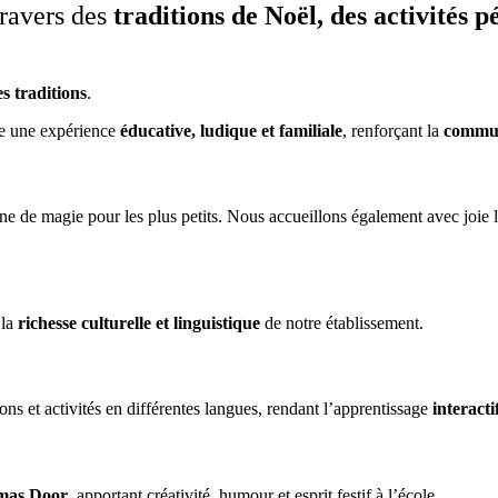
travers des
traditions de Noël, des activités 
es traditions
.
ée une expérience
éducative, ludique et familiale
, renforçant la
commun
eine de magie pour les plus petits. Nous accueillons également avec joie 
 la
richesse culturelle et linguistique
de notre établissement.
ns et activités en différentes langues, rendant l’apprentissage
interacti
mas Door
, apportant créativité, humour et esprit festif à l’école.