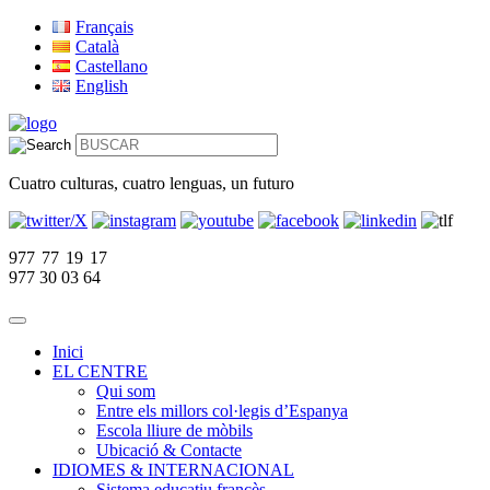
Français
Català
Castellano
English
Cuatro culturas, cuatro lenguas, un futuro
977 77 19 17
977 30 03 64
Inici
EL CENTRE
Qui som
Entre els millors col·legis d’Espanya
Escola lliure de mòbils
Ubicació & Contacte
IDIOMES & INTERNACIONAL
Sistema educatiu francès