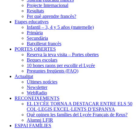
Projecte Internacional
Resultats
Per què aprendre francès?
Etapes educatives
Infantil – 3, 4 y 5 años (maternelle)
Primària
Secundària
Batxillerat francès
PORTES OBERTES
Reserva la teva visita – Portes obertes
Beques escolars
10 bones raons per escollir el Lycée
Preguntes freqüents (FAQ)
Actualitat
Últimes notícies
Newsletter
WebRadio
RECONEIXEMENTS
EL LYCÉE TORNA A DESTACAR ENTRE ELS 50
COL·LEGIS EXCEL·LENTS D’ESPANYA
Què opinen les famílies del Lycée Français de Reus?
Alumni LFIR
ESPAI FAMÍLIES