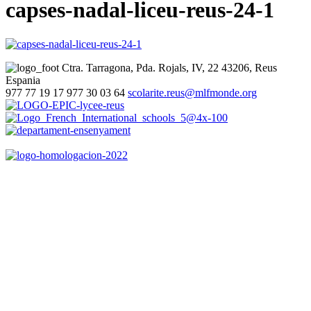
capses-nadal-liceu-reus-24-1
Ctra. Tarragona, Pda. Rojals, IV, 22
43206, Reus
Espania
977 77 19 17
977 30 03 64
scolarite.reus@mlfmonde.org