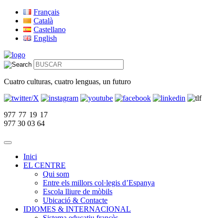
Français
Català
Castellano
English
Cuatro culturas, cuatro lenguas, un futuro
977 77 19 17
977 30 03 64
Inici
EL CENTRE
Qui som
Entre els millors col·legis d’Espanya
Escola lliure de mòbils
Ubicació & Contacte
IDIOMES & INTERNACIONAL
Sistema educatiu francès