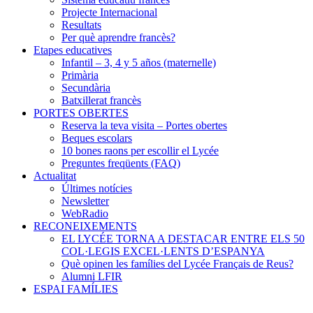
Projecte Internacional
Resultats
Per què aprendre francès?
Etapes educatives
Infantil – 3, 4 y 5 años (maternelle)
Primària
Secundària
Batxillerat francès
PORTES OBERTES
Reserva la teva visita – Portes obertes
Beques escolars
10 bones raons per escollir el Lycée
Preguntes freqüents (FAQ)
Actualitat
Últimes notícies
Newsletter
WebRadio
RECONEIXEMENTS
EL LYCÉE TORNA A DESTACAR ENTRE ELS 50
COL·LEGIS EXCEL·LENTS D’ESPANYA
Què opinen les famílies del Lycée Français de Reus?
Alumni LFIR
ESPAI FAMÍLIES