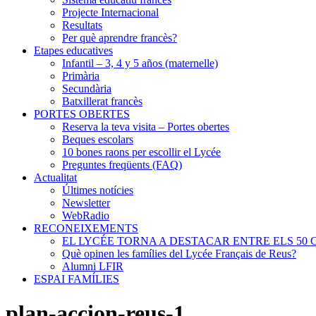
Projecte Internacional
Resultats
Per què aprendre francès?
Etapes educatives
Infantil – 3, 4 y 5 años (maternelle)
Primària
Secundària
Batxillerat francès
PORTES OBERTES
Reserva la teva visita – Portes obertes
Beques escolars
10 bones raons per escollir el Lycée
Preguntes freqüents (FAQ)
Actualitat
Últimes notícies
Newsletter
WebRadio
RECONEIXEMENTS
EL LYCÉE TORNA A DESTACAR ENTRE ELS 50 
Què opinen les famílies del Lycée Français de Reus?
Alumni LFIR
ESPAI FAMÍLIES
plan-accion-reus-1