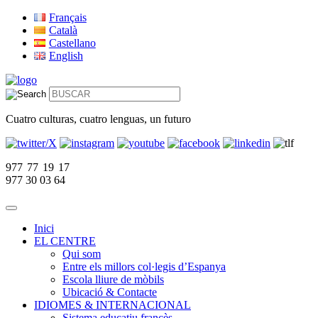
Français
Català
Castellano
English
Cuatro culturas, cuatro lenguas, un futuro
977 77 19 17
977 30 03 64
Inici
EL CENTRE
Qui som
Entre els millors col·legis d’Espanya
Escola lliure de mòbils
Ubicació & Contacte
IDIOMES & INTERNACIONAL
Sistema educatiu francès