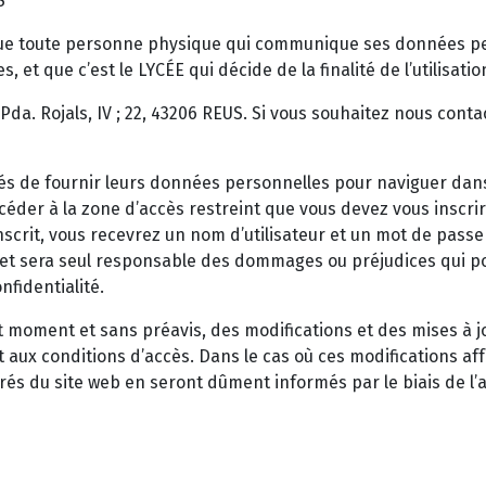
S
si que toute personne physique qui communique ses données pe
 et que c’est le LYCÉE qui décide de la finalité de l’utilisat
 Pda. Rojals, IV ; 22, 43206 REUS. Si vous souhaitez nous conta
igés de fournir leurs données personnelles pour naviguer dan
ccéder à la zone d’accès restreint que vous devez vous insc
crit, vous recevrez un nom d’utilisateur et un mot de passe c
 et sera seul responsable des dommages ou préjudices qui pou
nfidentialité.
ut moment et sans préavis, des modifications et des mises à j
 et aux conditions d’accès. Dans le cas où ces modifications a
trés du site web en seront dûment informés par le biais de l’