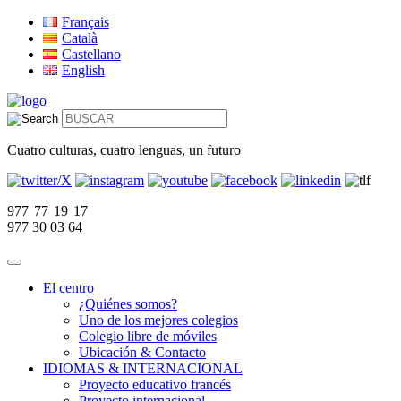
Français
Català
Castellano
English
Cuatro culturas, cuatro lenguas, un futuro
977 77 19 17
977 30 03 64
El centro
¿Quiénes somos?
Uno de los mejores colegios
Colegio libre de móviles
Ubicación & Contacto
IDIOMAS & INTERNACIONAL
Proyecto educativo francés
Proyecto internacional