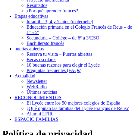
Resultados
¿Por qué aprender francés?
Etapas educativas
Infantil – 3, 4 y 5 años (maternelle)
Educación primaria en el Colegio Francés de Reus – de
1º a 5º
Secundaria – Collège – de 6º a 3ºESO
Bachillerato francés
puertas abiertas
Reserva tu visita – Puertas abiertas
Becas escolares
10 buenas razones para elegir el Lycée
Preguntas frecuentes (FAQs)
Actualidad
Newsletter
WebRadio
Últimas noticias
RECONOCIMIENTOS
El Lycée entre los 50 mejores colegios de España
¿Qué opinan las familias del Lycée Français de Reus?
Alumni LFIR
ESPACIO FAMILIAS
Política de privacidad