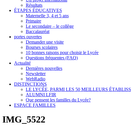
Résultats
ÉTAPES ÉDUCATIVES
Maternelle 3, 4 et 5 ans
Primaire
Le secondaire – le collège
Baccalauréat
portes ouvertes
Demander une visite
Bourses scolaires
10 bonnes raisons pour choisir le Lycée
Questions fréquentes (FAQ)
Actualité
Dernières nouvelles
Newsletter
WebRadio
DISTINCTIONS
LE LYCÉE, PARMI LES 50 MEILLEURS ÉTABLI
ALUMNI LFIR
Que pensent les familles du Lycée?
ESPACE FAMILLES
IMG_5522