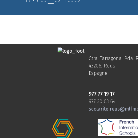
Ctra. Tarragona, Pda. R
43206, Reus
Espagne
977 77 19 17
977 30 03 64
scolarite.reus@mlfm