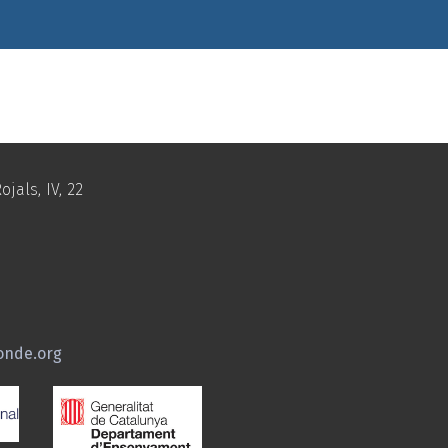
ojals, IV, 22
onde.org