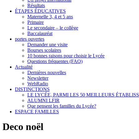
Résultats
ÉTAPES ÉDUCATIVES
Maternelle 3, 4 et 5 ans
Primaire
Le secondaire – le collège
Baccalauréat
portes ouvertes
Demander une visite
Bourses scolaires
10 bonnes raisons pour choisir le Lycée
Questions fréquentes (FAQ)
Actualité
Dernières nouvelles
Newsletter
WebRadio
DISTINCTIONS
LE LYCÉE, PARMI LES 50 MEILLEURS ÉTABLI
ALUMNI LFIR
Que pensent les familles du Lycée?
ESPACE FAMILLES
Deco noël