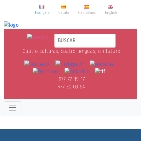
Français
Català
Castellano
English
Cuatro culturas, cuatro lenguas, un futuro
977 77 19 17
977 30 03 64