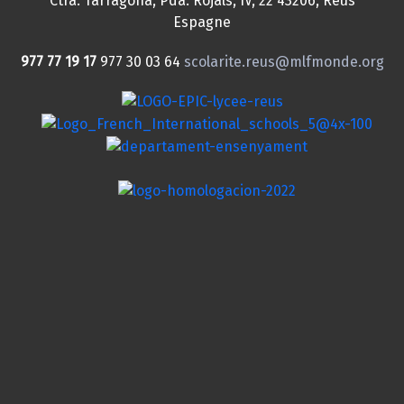
Ctra. Tarragona, Pda. Rojals, IV, 22
43206, Reus
Espagne
977 77 19 17
977 30 03 64
scolarite.reus@mlfmonde.org