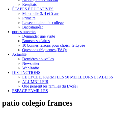
Résultats
ÉTAPES ÉDUCATIVES
Maternelle 3, 4 et 5 ans
Primaire
Le secondaire – le collège
Baccalauréat
portes ouvertes
Demander une visite
Bourses scolaires
10 bonnes raisons pour choisir le Lycée
Questions fréquentes (FAQ)
Actualité
Dernières nouvelles
Newsletter
WebRadio
DISTINCTIONS
LE LYCÉE, PARMI LES 50 MEILLEURS ÉTABLI
ALUMNI LFIR
Que pensent les familles du Lycée?
ESPACE FAMILLES
patio colegio frances