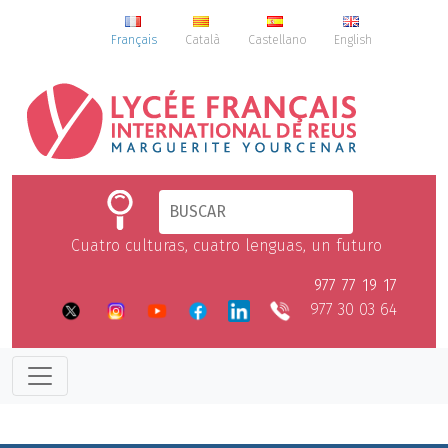
Français
Català
Castellano
English
Cuatro culturas, cuatro lenguas, un futuro
977 77 19 17
977 30 03 64