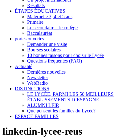
Résultats
ÉTAPES ÉDUCATIVES
Maternelle 3, 4 et 5 ans
Primaire
Le secondaire – le collège
Baccalauréat
portes ouvertes
Demander une visite
Bourses scolaires
10 bonnes raisons pour choisir le Lycée
Questions fréquentes (FAQ)
Actualité
Dernières nouvelles
Newsletter
WebRadio
DISTINCTIONS
LE LYCÉE, PARMI LES 50 MEILLEURS
ÉTABLISSEMENTS D’ESPAGNE
ALUMNI LFIR
Que pensent les familles du Lycée?
ESPACE FAMILLES
linkedin-lycee-reus