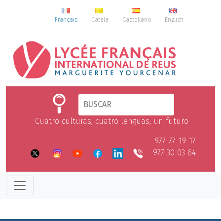
Français
Català
Castellano
English
Cuatro culturas, cuatro lenguas, un futuro
977 77 19 17
977 30 03 64