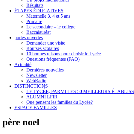
Résultats
ÉTAPES ÉDUCATIVES
Maternelle 3, 4 et 5 ans
Primaire
Le secondaire – le collège
Baccalauréat
portes ouvertes
Demander une visite
Bourses scolaires
10 bonnes raisons pour choisir le Lycée
Questions fréquentes (FAQ)
Actualité
Dernières nouvelles
Newsletter
WebRadio
DISTINCTIONS
LE LYCÉE, PARMI LES 50 MEILLEURS ÉTABLI
ALUMNI LFIR
Que pensent les familles du Lycée?
ESPACE FAMILLES
père noel