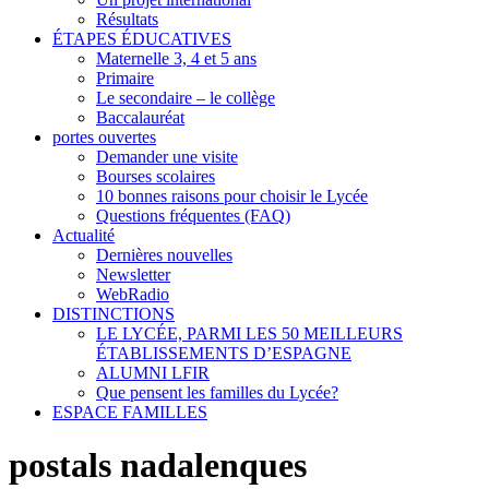
Résultats
ÉTAPES ÉDUCATIVES
Maternelle 3, 4 et 5 ans
Primaire
Le secondaire – le collège
Baccalauréat
portes ouvertes
Demander une visite
Bourses scolaires
10 bonnes raisons pour choisir le Lycée
Questions fréquentes (FAQ)
Actualité
Dernières nouvelles
Newsletter
WebRadio
DISTINCTIONS
LE LYCÉE, PARMI LES 50 MEILLEURS
ÉTABLISSEMENTS D’ESPAGNE
ALUMNI LFIR
Que pensent les familles du Lycée?
ESPACE FAMILLES
postals nadalenques