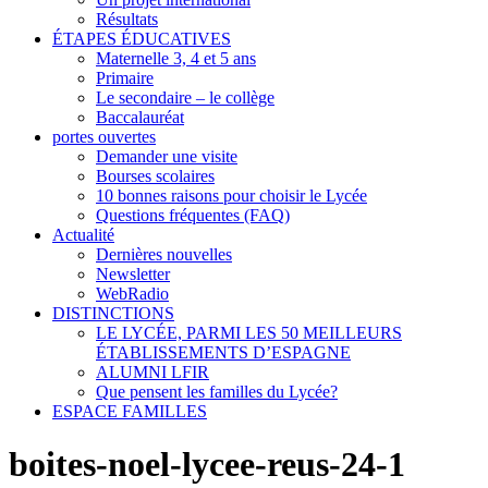
Résultats
ÉTAPES ÉDUCATIVES
Maternelle 3, 4 et 5 ans
Primaire
Le secondaire – le collège
Baccalauréat
portes ouvertes
Demander une visite
Bourses scolaires
10 bonnes raisons pour choisir le Lycée
Questions fréquentes (FAQ)
Actualité
Dernières nouvelles
Newsletter
WebRadio
DISTINCTIONS
LE LYCÉE, PARMI LES 50 MEILLEURS
ÉTABLISSEMENTS D’ESPAGNE
ALUMNI LFIR
Que pensent les familles du Lycée?
ESPACE FAMILLES
boites-noel-lycee-reus-24-1